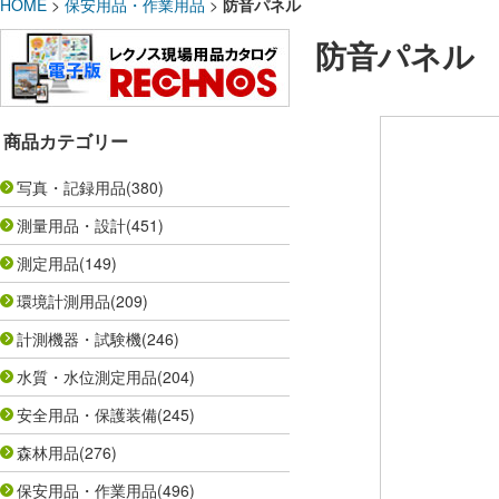
HOME
>
保安用品・作業用品
>
防音パネル
防音パネル
商品カテゴリー
写真・記録用品
(380)
測量用品・設計
(451)
測定用品
(149)
環境計測用品
(209)
計測機器・試験機
(246)
水質・水位測定用品
(204)
安全用品・保護装備
(245)
森林用品
(276)
保安用品・作業用品
(496)