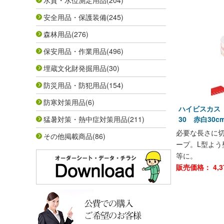
水質・水位測定用品
(204)
安全用品・保護装備
(245)
森林用品
(276)
保安用品・作業用品
(496)
埋蔵文化財発掘用品
(30)
防災用品・防犯用品
(154)
防寒対策用品
(6)
ハイビスカス 
猛暑対策・熱中症対策用品
(211)
30 赤白30c
必要な長さに切
その他掲載商品
(86)
ープ。L型よう
等に。
販売価格：
4,3