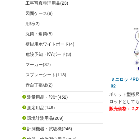
工事写真整理用品
(23)
図面ケース
(6)
用紙
(2)
丸筒・角筒
(8)
壁掛用ホワイトボード
(4)
危険予知・KYボード
(3)
マーカー
(37)
スプレーシート
(113)
ミニロッドRD
赤白丁張板
(2)
02
ポケット型標
測量用品・設計
(452)
ロッドとしても
測定用品
(149)
販売価格：
2,2
環境計測用品
(209)
計測機器・試験機
(246)