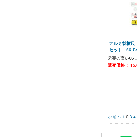
アルミ製標尺
セット 66-Cs
需要の高い66
販売価格：
15,
<<前へ
1
2
3
4