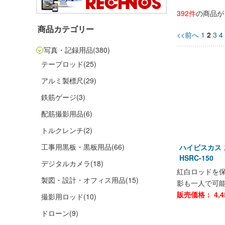
392件
の商品が
商品カテゴリー
<<前へ
1
2
3
4
写真・記録用品
(380)
テープロッド
(25)
アルミ製標尺
(29)
鉄筋ゲージ
(3)
配筋撮影用品
(6)
トルクレンチ
(2)
工事用黒板・黒板用品
(66)
ハイビスカス
HSRC-150
デジタルカメラ
(18)
紅白ロッドを
製図・設計・オフィス用品
(15)
影も一人で可
販売価格：
4,4
撮影用ロッド
(10)
ドローン
(9)