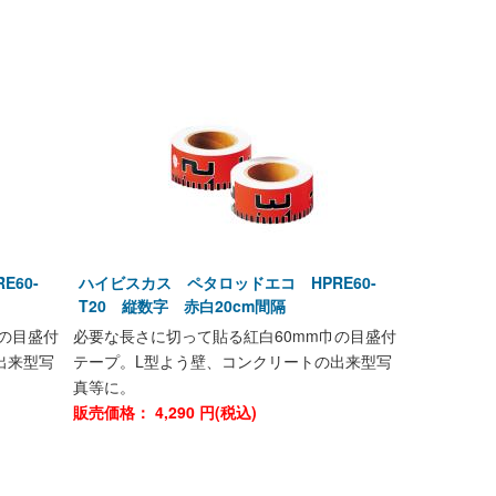
60-
ハイビスカス ペタロッドエコ HPRE60-
T20 縦数字 赤白20cm間隔
の目盛付
必要な長さに切って貼る紅白60mm巾の目盛付
出来型写
テープ。L型よう壁、コンクリートの出来型写
真等に。
販売価格：
4,290
円(税込)