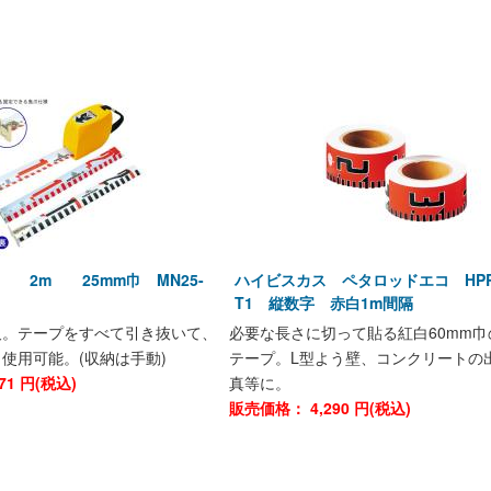
 2m 25mm巾 MN25-
ハイビスカス ペタロッドエコ HPRE
T1 縦数字 赤白1m間隔
尺。テープをすべて引き抜いて、
必要な長さに切って貼る紅白60mm巾
使用可能。(収納は手動)
テープ。L型よう壁、コンクリートの
71
円(税込)
真等に。
販売価格：
4,290
円(税込)