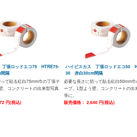
丁張ロッドエコ75 HTRE75-
ハイビスカス 丁張ロッドエコ50 HT
m間隔
30 赤白30cm間隔
って貼る紅白75mm巾の丁張テ
必要な長さに切って貼る紅白50mm巾
壁、コンクリートの出来型写真
ープ。L型よう壁、コンクリートの出
等に。
72
円(税込)
販売価格：
2,640
円(税込)