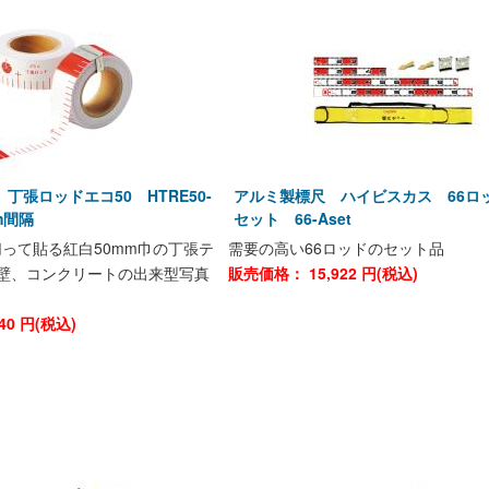
丁張ロッドエコ50 HTRE50-
アルミ製標尺 ハイビスカス 66ロ
m間隔
セット 66-Aset
って貼る紅白50mm巾の丁張テ
需要の高い66ロッドのセット品
壁、コンクリートの出来型写真
販売価格：
15,922
円(税込)
40
円(税込)