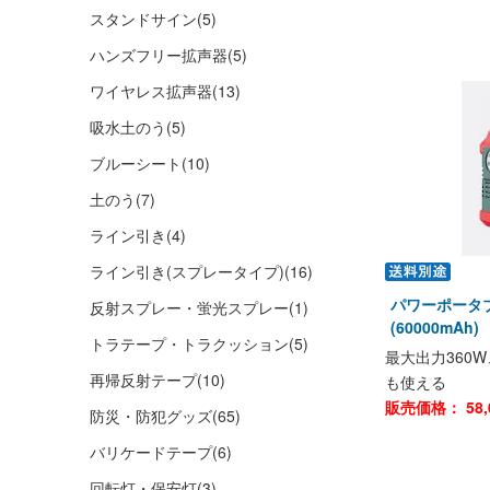
スタンドサイン
(5)
ハンズフリー拡声器
(5)
ワイヤレス拡声器
(13)
吸水土のう
(5)
ブルーシート
(10)
土のう
(7)
ライン引き
(4)
ライン引き(スプレータイプ)
(16)
パワーポータブ
反射スプレー・蛍光スプレー
(1)
(60000mAh)
トラテープ・トラクッション
(5)
最大出力360
再帰反射テープ
(10)
も使える
販売価格：
58,
防災・防犯グッズ
(65)
バリケードテープ
(6)
回転灯・保安灯
(3)