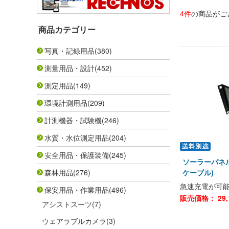
4件
の商品がご
商品カテゴリー
写真・記録用品
(380)
測量用品・設計
(452)
測定用品
(149)
環境計測用品
(209)
計測機器・試験機
(246)
水質・水位測定用品
(204)
安全用品・保護装備
(245)
ソーラーパネル
森林用品
(276)
ケーブル)
急速充電が可能
保安用品・作業用品
(496)
販売価格：
29,
アシストスーツ
(7)
ウェアラブルカメラ
(3)