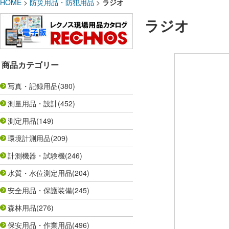
HOME
>
防災用品・防犯用品
>
ラジオ
ラジオ
商品カテゴリー
写真・記録用品
(380)
測量用品・設計
(452)
測定用品
(149)
環境計測用品
(209)
計測機器・試験機
(246)
水質・水位測定用品
(204)
安全用品・保護装備
(245)
森林用品
(276)
保安用品・作業用品
(496)