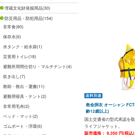
埋蔵文化財発掘用品
(30)
防災用品・防犯用品
(154)
非常食
(80)
保存水
(6)
水タンク・給水袋
(1)
災害用トイレ
(18)
避難所用間仕切り・マルチテント
(4)
炊き出し
(7)
救助・救出・運搬
(11)
避難用寝具・テント
(2)
救命胴衣 オーシャン FCT
非常用毛布
(2)
齢12歳以上)
ベッド・マット
(2)
国土交通省の型式承認を取
ゴムボート・浮環
(6)
ライフジャケット。
販売価格：
9,350
円(税込