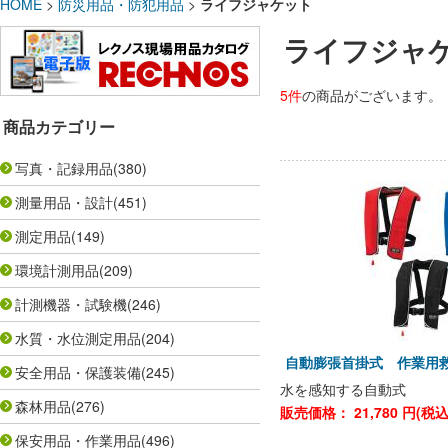
HOME
>
防災用品・防犯用品
>
ライフジャケット
ライフジャ
5件
の商品がございます。
商品カテゴリー
写真・記録用品
(380)
測量用品・設計
(451)
測定用品
(149)
環境計測用品
(209)
計測機器・試験機
(246)
水質・水位測定用品
(204)
自動膨張首掛式 作業用救
安全用品・保護装備
(245)
水を感知する自動式
森林用品
(276)
販売価格：
21,780
円(税
保安用品・作業用品
(496)