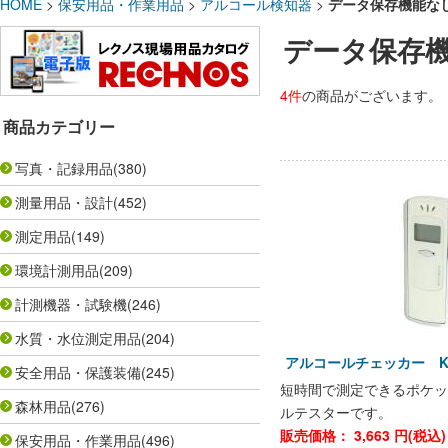
HOME
>
保安用品・作業用品
>
アルコール検知器
>
データ保存機能な
データ保存
4件
の商品がございます。
商品カテゴリー
写真・記録用品
(380)
測量用品・設計
(452)
測定用品
(149)
環境計測用品
(209)
計測機器・試験機
(246)
水質・水位測定用品
(204)
アルコールチェッカー KE
安全用品・保護装備
(245)
短時間で測定できるポケッ
森林用品
(276)
ルテスターです。
販売価格：
3,663
円(税込
保安用品・作業用品
(496)