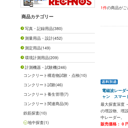
1件
の商品がご
商品カテゴリー
写真・記録用品
(380)
測量用品・設計
(452)
測定用品
(149)
環境計測用品
(209)
計測機器・試験機
(246)
コンクリート構造物試験・点検
(10)
コンクリート試験
(46)
電磁波レーダ
コンクリート養生管理
(7)
ャン スマート
コンクリート関連商品
(9)
最大探査深度 
の埋設物、埋
鉄筋探査
(10)
中レーダー。
地中探査
(1)
販売価格：
0
円