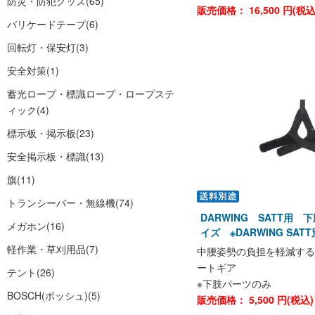
防災・防犯グッズ
(65)
販売価格：
16,500
円(税
バリケードテープ
(6)
回転灯・保安灯
(3)
安全対策
(1)
蓄光ロープ・標識ロープ・ロープステ
ィック
(4)
標示板・掲示板
(23)
安全掲示板・標識
(13)
旗
(11)
トランシーバー・無線機
(74)
DARWING SATT用
メガホン
(16)
イズ ※DARWING SAT
軽作業・草刈用品
(7)
中腰姿勢の負担を軽減する
ートギア
テント
(26)
※下肢パーツのみ
BOSCH(ボッシュ)
(5)
販売価格：
5,500
円(税込