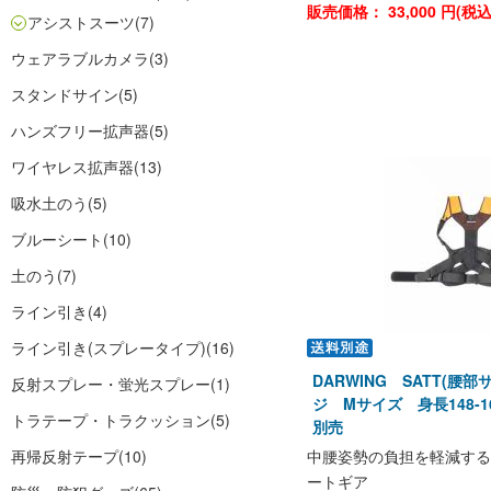
販売価格：
33,000
円(税
アシストスーツ
(7)
ウェアラブルカメラ
(3)
スタンドサイン
(5)
ハンズフリー拡声器
(5)
ワイヤレス拡声器
(13)
吸水土のう
(5)
ブルーシート
(10)
土のう
(7)
ライン引き
(4)
ライン引き(スプレータイプ)
(16)
DARWING SATT(腰
反射スプレー・蛍光スプレー
(1)
ジ Mサイズ 身長148-1
トラテープ・トラクッション
(5)
別売
再帰反射テープ
(10)
中腰姿勢の負担を軽減する
ートギア