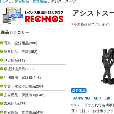
HOME
>
保安用品・作業用品
>
アシストスーツ
アシストス
7件
の商品がございます。
商品カテゴリー
写真・記録用品
(380)
測量用品・設計
(452)
測定用品
(149)
環境計測用品
(209)
計測機器・試験機
(246)
水質・水位測定用品
(204)
安全用品・保護装備
(245)
DARWING ABC Lift
森林用品
(276)
3ステップでだれでも簡単
薄くて軽い・お仕事ラクラ
保安用品・作業用品
(496)