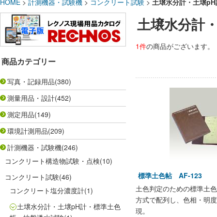
HOME
>
計測機器・試験機
>
コンクリート試験
>
土壌水分計・土壌p
土壌水分計・
1件
の商品がございます。
商品カテゴリー
写真・記録用品
(380)
測量用品・設計
(452)
測定用品
(149)
環境計測用品
(209)
計測機器・試験機
(246)
コンクリート構造物試験・点検
(10)
標準土色帖 AF-123
コンクリート試験
(46)
土色判定のための標準土色
コンクリート塩分濃度計
(1)
方式で配列し、色相・明度
土壌水分計・土壌pH計・標準土色
現。