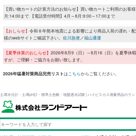
【買い物カートの計算方法のお知らせ】買い物カートご利用のお客様
月:14:00まで 【電話受付時間】4月～8月:9:00～17:00まで
【おしらせ】
令和８年熊本地震による影響により商品入荷の遅れ・配
様のwebサイトご確認下さい。
佐川急便
／
福山通運
【夏季休業のおしらせ】
2026年8月9（日）～8月16（日）を夏
すが、ご理解・ご協力をお願い致します。
2026年猛暑対策商品完売リスト
は
こちら
からご覧ください。
土壌水分計・土壌pH計・標準土色帳・地盤透水試験 | ハイビスカス測量用品のラ