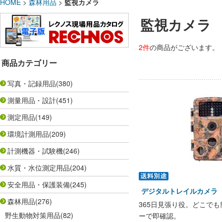
HOME
>
森林用品
>
監視カメラ
監視カメラ
2件
の商品がございます。
商品カテゴリー
写真・記録用品
(380)
測量用品・設計
(451)
測定用品
(149)
環境計測用品
(209)
計測機器・試験機
(246)
水質・水位測定用品
(204)
安全用品・保護装備
(245)
デジタルトレイルカメラ F
森林用品
(276)
365日見張り役。どこで
野生動物対策用品
(82)
ーで即確認。