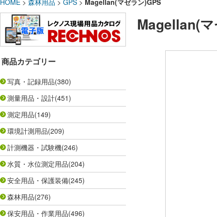
HOME
>
森林用品
>
GPS
>
Magellan(マゼラン)GPS
Magellan
商品カテゴリー
写真・記録用品
(380)
測量用品・設計
(451)
測定用品
(149)
環境計測用品
(209)
計測機器・試験機
(246)
水質・水位測定用品
(204)
安全用品・保護装備
(245)
森林用品
(276)
保安用品・作業用品
(496)