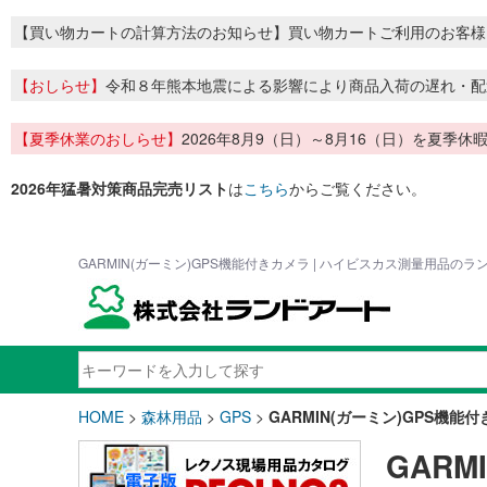
【買い物カートの計算方法のお知らせ】買い物カートご利用のお客様
【おしらせ】
令和８年熊本地震による影響により商品入荷の遅れ・配
【夏季休業のおしらせ】
2026年8月9（日）～8月16（日）を夏
2026年猛暑対策商品完売リスト
は
こちら
からご覧ください。
GARMIN(ガーミン)GPS機能付きカメラ | ハイビスカス測量用品のラ
HOME
>
森林用品
>
GPS
>
GARMIN(ガーミン)GPS機能
GARM