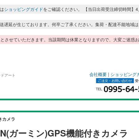
は
ショッピングガイド
をご確認ください。 【当日出荷受注締切時間】4月～8月
送遅延が生じております。何卒ご了承ください。集荷・配達不能地域は
季休暇とさせていただきます。当該期間は休業となりますので、大変ご迷
会社概要
|
ショッピング
ンドアート
付きカメラ
IN(ガーミン)GPS機能付きカメラ