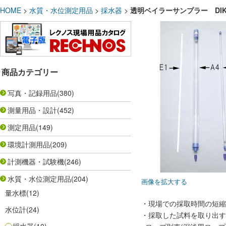
HOME
>
水質・水位測定用品
>
採水器
>
透明ベイラーサンプラー DIK-68
商品カテゴリー
写真・記録用品
(380)
測量用品・設計
(452)
測定用品
(149)
環境計測用品
(209)
計測機器・試験機
(246)
水質・水位測定用品
(204)
画像を拡大する
量水標
(12)
・現場での採取時間の短縮
水位計
(24)
・採取した試料を取り出す