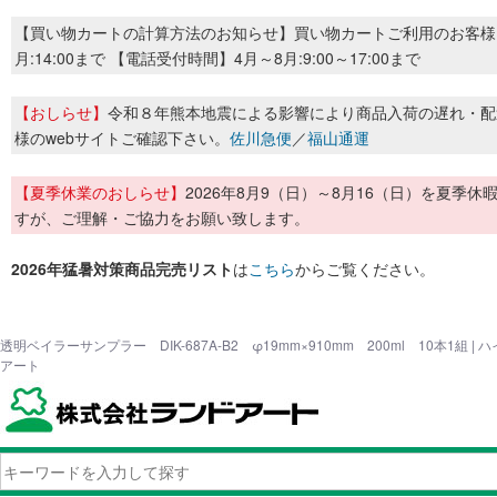
【買い物カートの計算方法のお知らせ】買い物カートご利用のお客様
月:14:00まで 【電話受付時間】4月～8月:9:00～17:00まで
【おしらせ】
令和８年熊本地震による影響により商品入荷の遅れ・配
様のwebサイトご確認下さい。
佐川急便
／
福山通運
【夏季休業のおしらせ】
2026年8月9（日）～8月16（日）を夏
すが、ご理解・ご協力をお願い致します。
2026年猛暑対策商品完売リスト
は
こちら
からご覧ください。
透明ベイラーサンプラー DIK-687A-B2 φ19mm×910mm 200ml 10本1組
アート