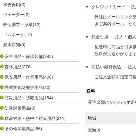
水改善剤
(2)
クレジットカード －
ウェーダー
(2)
弊社はメールリンク
きご案内メール」か
救命胴衣・浮環
(12)
ゴムボート
(12)
代金引換 －法人・個
漏水探知
(5)
配達時に商品と引き
数料が別途かかりま
安全用品・保護装備
(245)
森林用品
(276)
前払い銀行振込 －法
ご注文金額を指定口
保安用品・作業用品
(496)
埋蔵文化財発掘用品
(30)
送料
防災用品・防犯用品
(154)
受注金額にかかわらず送料の
防寒対策用品
(6)
地域
猛暑対策・熱中症対策用品
(211)
その他掲載商品
(86)
北海道