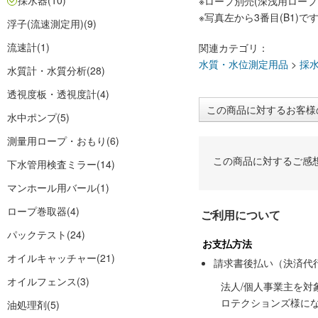
採水器
(10)
※ロープ別売(深浅用ロープ
※写真左から3番目(B1)で
浮子(流速測定用)
(9)
流速計
(1)
関連カテゴリ：
水質・水位測定用品
>
採
水質計・水質分析
(28)
透視度板・透視度計
(4)
この商品に対するお客様
水中ポンプ
(5)
測量用ロープ・おもり
(6)
この商品に対するご感
下水管用検査ミラー
(14)
マンホール用バール
(1)
ロープ巻取器
(4)
ご利用について
パックテスト
(24)
お支払方法
オイルキャッチャー
(21)
請求書後払い（決済代
オイルフェンス
(3)
法人/個人事業主を
ロテクションズ様に
油処理剤
(5)