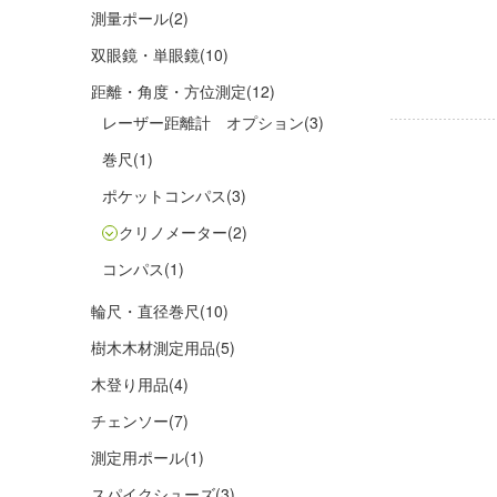
測量ポール
(2)
双眼鏡・単眼鏡
(10)
距離・角度・方位測定
(12)
レーザー距離計 オプション
(3)
巻尺
(1)
ポケットコンパス
(3)
クリノメーター
(2)
コンパス
(1)
輪尺・直径巻尺
(10)
樹木木材測定用品
(5)
木登り用品
(4)
チェンソー
(7)
測定用ポール
(1)
スパイクシューズ
(3)