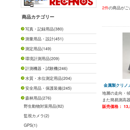
2件
の商品がご
商品カテゴリー
写真・記録用品
(380)
測量用品・設計
(451)
測定用品
(149)
環境計測用品
(209)
計測機器・試験機
(246)
水質・水位測定用品
(204)
金属製クリノ
安全用品・保護装備
(245)
地層の走向・
森林用品
(276)
また簡易測高
野生動物対策用品
(82)
販売価格：
13,
監視カメラ
(2)
GPS
(1)