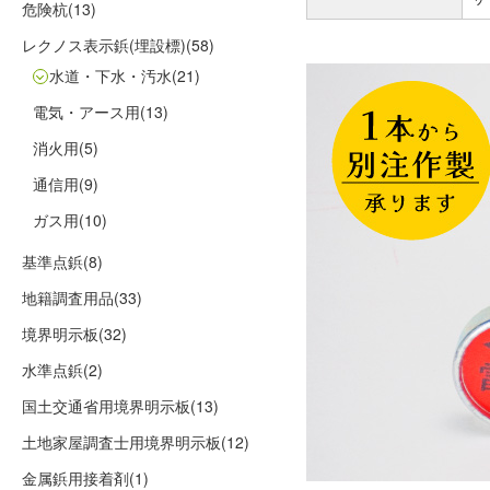
危険杭
(13)
レクノス表示鋲(埋設標)
(58)
水道・下水・汚水
(21)
電気・アース用
(13)
消火用
(5)
通信用
(9)
ガス用
(10)
基準点鋲
(8)
地籍調査用品
(33)
境界明示板
(32)
水準点鋲
(2)
国土交通省用境界明示板
(13)
土地家屋調査士用境界明示板
(12)
金属鋲用接着剤
(1)