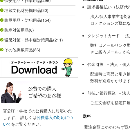
保安用品・作業用品
(496)
請求書後払い（決済代
埋蔵文化財発掘用品
(30)
法人/個人事業主を
防災用品・防犯用品
(154)
ロテクションズ様に
防寒対策用品
(6)
クレジットカード －
猛暑対策・熱中症対策用品
(211)
弊社はメールリンク
その他掲載商品
(86)
きご案内メール」か
代金引換 －法人・個
配達時に商品と引き
数料が別途かかりま
前払い銀行振込 －法
ご注文金額を指定口
官公庁・学校での公費購入に対応いた
送料
します。 詳しくは
公費購入の対応につ
いて
をご覧ください。
受注金額にかかわらず送料の