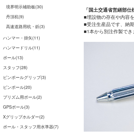
境界明示補助板
(30)
「国土交通省営繕部仕
丹頂杭
(9)
■埋設物の存在や内容
■受注生産品です、納
高速道路用杭・鋲
(3)
■1本から別注作製で
ハンマー・掛矢
(11)
ハンマードリル
(11)
ポール
(13)
スタッフ
(28)
ピンポールグリップ
(3)
ピンポール
(20)
プリズム用ポール
(2)
GPSポール
(3)
Xグリップホルダー
(2)
ポール・スタッフ用水準器
(7)