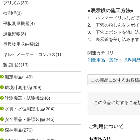
プリズム
(30)
●表示鋲の施工方法●
検測桿
(3)
1. ハンマードリルなど
平板測量機器
(4)
2. 下穴の粉じんをスポ
3. 下穴にボンドを流し
測量野帳
(8)
4. 表示鋲を差し込みます
長尺物用収納袋
(2)
関連カテゴリ：
キルビメーター・コンパス
(1)
測量用品・設計
>
境界用
製図用品
(13)
測定用品
(149)
この商品に対するお客様
環境計測用品
(209)
計測機器・試験機
(246)
この商品に対するご感
水質・水位測定用品
(204)
安全用品・保護装備
(245)
ご利用について
森林用品
(276)
お支払方法