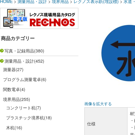
HOME
>
測量用品・設計
>
境界用品
>
レクノス表示鋲(埋設標)
>
水道
商品カテゴリー
写真・記録用品
(380)
測量用品・設計
(452)
測量器
(27)
プログラム測量電卓
(6)
関数電卓
(4)
境界用品
(255)
画像を拡大する
コンクリート杭
(7)
材
プラスチック境界杭
(18)
・
仕様
・
木杭
(16)
サ