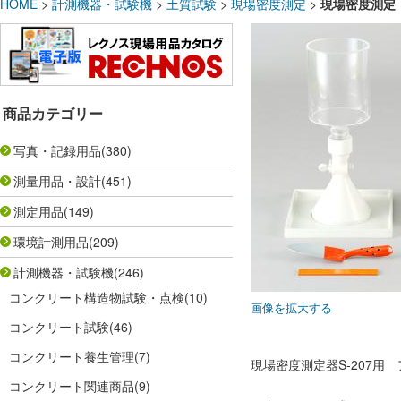
HOME
>
計測機器・試験機
>
土質試験
>
現場密度測定
>
現場密度測定 
商品カテゴリー
写真・記録用品
(380)
測量用品・設計
(451)
測定用品
(149)
環境計測用品
(209)
計測機器・試験機
(246)
コンクリート構造物試験・点検
(10)
画像を拡大する
コンクリート試験
(46)
コンクリート養生管理
(7)
現場密度測定器S-207用
コンクリート関連商品
(9)