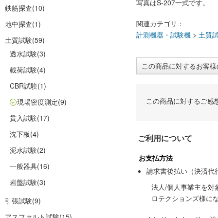
写真はS-207一式です。
鉄筋探査
(10)
関連カテゴリ：
地中探査
(1)
計測機器・試験機
>
土質
土質試験
(59)
透水試験
(3)
この商品に対するお客様
載荷試験
(4)
CBR試験
(1)
この商品に対するご感
現場密度測定
(9)
貫入試験
(17)
沈下板
(4)
ご利用について
泥水試験
(2)
お支払方法
一般器具
(16)
請求書後払い（決済代
岩盤試験
(3)
法人/個人事業主を
ロテクションズ様に
引張試験
(9)
アスファルト試験
(15)