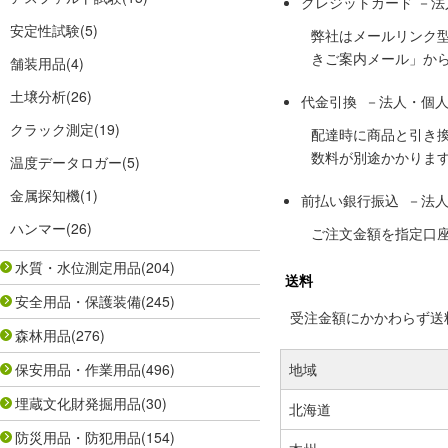
クレジットカード －
安定性試験
(5)
弊社はメールリンク
きご案内メール」か
舗装用品
(4)
土壌分析
(26)
代金引換 －法人・個
クラック測定
(19)
配達時に商品と引き
数料が別途かかりま
温度データロガー
(5)
金属探知機
(1)
前払い銀行振込 －法
ハンマー
(26)
ご注文金額を指定口
水質・水位測定用品
(204)
送料
安全用品・保護装備
(245)
受注金額にかかわらず送料の
森林用品
(276)
保安用品・作業用品
(496)
地域
埋蔵文化財発掘用品
(30)
北海道
防災用品・防犯用品
(154)