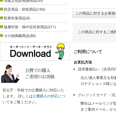
埋蔵文化財発掘用品
(30)
防災用品・防犯用品
(154)
この商品に対するお客様
防寒対策用品
(6)
猛暑対策・熱中症対策用品
(211)
この商品に対するご感
その他掲載商品
(86)
ご利用について
お支払方法
請求書後払い（決済代
法人/個人事業主を
ロテクションズ様に
官公庁・学校での公費購入に対応いた
クレジットカード －
します。 詳しくは
公費購入の対応につ
いて
をご覧ください。
弊社はメールリンク
きご案内メール」か