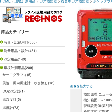
HOME
>
環境計測用品
>
ガス検知器
>
複合型ガス検知器
>
ポケッタブル
商品カテゴリー
写真・記録用品
(380)
測量用品・設計
(451)
測定用品
(149)
環境計測用品
(209)
サーモグラフィ
(5)
風速・風向風速計・吹き流し
(18)
画像を拡大する
CO2測定器
(1)
検知原理:ニューセ
温湿度計
(5)
検知範囲:0～100%L
警報設定値:第3
温度計
(73)
検知方式:拡散式