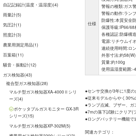
自記記録計(温度・温湿度)
(4)
警報の種類:ガス
警報の動作:ラン
雨量計
(5)
防爆性:本質安全
仕様
気圧計
(1)
保護等級:IP66/6
各種認証:防爆構造電
照度計
(3)
電源:リチウムイ
農業用測定用品
(1)
連続使用時間:ロン
百葉箱
(11)
外形寸法:約58(W)
質量:約100g
騒音・振動計
(12)
使用温湿度範囲:-4
ガス検知器
(43)
複合型ガス検知器
(28)
●センサ交換が3年に1度
マルチ型ガス検知器XA-4000Ⅱシリ
●従来モデルからやく30
ーズ
(4)
●ランプ点滅、ブザー、ガ
ポケッタブルガスモニター GX-3R
●7mの落下試験にクリア(
シリーズ
(15)
●ロングバッテリー機能で
マルチ型ガス検知器XP-302M
(5)
関連カテゴリ：
携帯用ガス検知器2200シリーズ
(2)