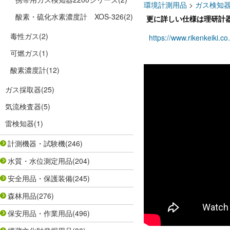
環境計測用品
>
ガス検知
酸素・硫化水素濃度計 XOS-326
(2)
更に詳しい仕様は理研計器
毒性ガス
(2)
https://www.rikenkeiki.co
可燃ガス
(1)
酸素濃度計
(12)
ガス採取器
(25)
気流検査器
(5)
雷検知器
(1)
計測機器・試験機
(246)
水質・水位測定用品
(204)
安全用品・保護装備
(245)
森林用品
(276)
保安用品・作業用品
(496)