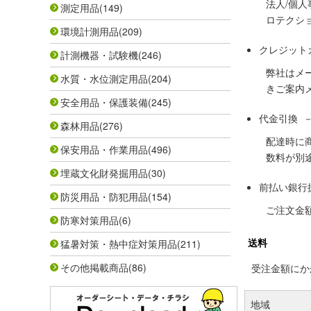
法人/個
測定用品
(149)
ロテクシ
環境計測用品
(209)
クレジット
計測機器・試験機
(246)
弊社はメ
水質・水位測定用品
(204)
きご案内
安全用品・保護装備
(245)
代金引換 
森林用品
(276)
配達時に
保安用品・作業用品
(496)
数料が別
埋蔵文化財発掘用品
(30)
前払い銀行
防災用品・防犯用品
(154)
ご注文金
防寒対策用品
(6)
送料
猛暑対策・熱中症対策用品
(211)
その他掲載商品
(86)
受注金額にかか
地域