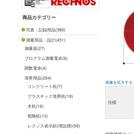
商品カテゴリー
写真・記録用品
(380)
測量用品・設計
(451)
測量器
(27)
プログラム測量電卓
(6)
関数電卓
(4)
境界用品
(254)
画像を拡大する
コンクリート杭
(7)
プラスチック境界杭
(18)
仕様
木杭
(16)
危険杭
(13)
レクノス表示鋲(埋設標)
(58)