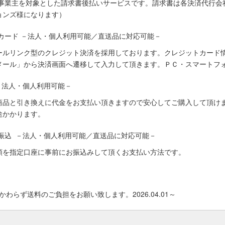
人事業主を対象とした請求書後払いサービスです。請求書は各決済代行会
ョンズ様になります）
カード －法人・個人利用可能／直送品に対応可能－
ールリンク型のクレジット決済を採用しております。クレジットカード
メール」から決済画面へ遷移して入力して頂きます。ＰＣ・スマートフ
－法人・個人利用可能－
商品と引き換えに代金をお支払い頂きますので安心してご購入して頂けま
途かかります。
振込 －法人・個人利用可能／直送品に対応可能－
額を指定口座に事前にお振込みして頂くお支払い方法です。
わらず送料のご負担をお願い致します。2026.04.01～