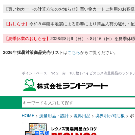
【買い物カートの計算方法のお知らせ】買い物カートご利用のお客様
【おしらせ】
令和８年熊本地震による影響により商品入荷の遅れ・配
【夏季休業のおしらせ】
2026年8月9（日）～8月16（日）を夏
2026年猛暑対策商品完売リスト
は
こちら
からご覧ください。
ポイントベース No.2 赤 100枚 | ハイビスカス測量用品のランド
HOME
>
測量用品・設計
>
境界用品
>
境界明示補助板
>
ポ