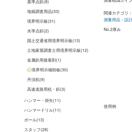
測量標識ポイ
基準点鋲
(8)
地籍調査用品
(33)
関連カテゴリ
測量用品・設
境界明示板
(31)
No.2厚み
水準点鋲
(2)
国土交通省用境界明示板
(13)
土地家屋調査士用境界明示板
(12)
金属鋲用接着剤
(1)
境界明示補助板
(30)
丹頂杭
(9)
高速道路用杭・鋲
(3)
ハンマー・掛矢
(11)
使用例
ハンマードリル
(11)
ポール
(13)
スタッフ
(28)