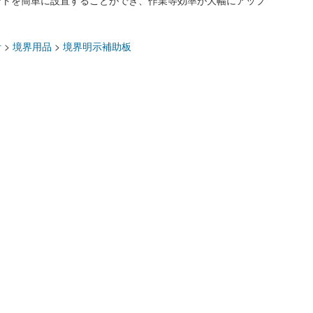
ントを簡単に設置することができ、作業等効率が大幅にアップ
：
計
>
境界用品
>
境界明示補助板