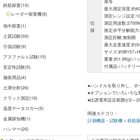
厚等
鉄筋探査
(10)
最大測定深度:約6
レーダー探査機
(8)
測定レンジ設定:10,20
仕
測定周波数:2700M
地中探査
(1)
様
推定水平分解能力:カ
土質試験
(59)
測定距離:無制限
最大走査速度:約3
引張試験
(9)
サイズ:約W157×H
アスファルト試験
(15)
重量:約1.8Kg(
付属品:バッテリ
安定性試験
(5)
舗装用品
(4)
●ハンドルを取り外し、ポ
土壌分析
(26)
●オプションでいろいろな
クラック測定
(19)
●比誘電率設定範囲が2～2
温度データロガー
(5)
関連カテゴリ：
金属探知機
(1)
計測機器・試験機
>
鉄筋
ハンマー
(26)