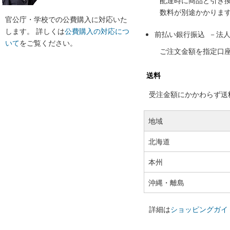
配達時に商品と引き
数料が別途かかりま
官公庁・学校での公費購入に対応いた
します。 詳しくは
公費購入の対応につ
前払い銀行振込 －法
いて
をご覧ください。
ご注文金額を指定口
送料
受注金額にかかわらず送料の
地域
北海道
本州
沖縄・離島
詳細は
ショッピングガイ