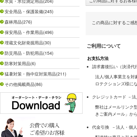
この商品に対するお客様
水質・水位測定用品
(204)
安全用品・保護装備
(245)
森林用品
(276)
この商品に対するご感
保安用品・作業用品
(496)
埋蔵文化財発掘用品
(30)
ご利用について
防災用品・防犯用品
(154)
お支払方法
防寒対策用品
(6)
請求書後払い（決済代
猛暑対策・熱中症対策用品
(211)
法人/個人事業主を
ロテクションズ様に
その他掲載商品
(86)
クレジットカード －
弊社はメールリンク
きご案内メール」か
代金引換 －法人・個