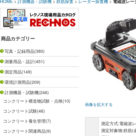
HOME
>
計測機器・試験機
>
鉄筋探査
>
レーダー探査機
>
電磁波レーダ
商品カテゴリー
写真・記録用品
(380)
測量用品・設計
(451)
測定用品
(149)
環境計測用品
(209)
計測機器・試験機
(246)
コンクリート構造物試験・点検
(10)
画像を拡大する
コンクリート試験
(46)
コンクリート養生管理
(7)
測定方式:電磁波
測定対象物:鉄筋
コンクリート関連商品
(9)